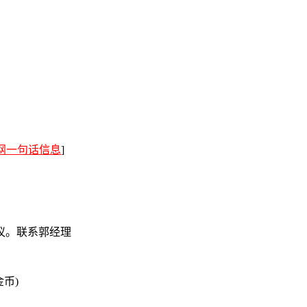
网一句话信息
]
议。联系郭经理
金币)