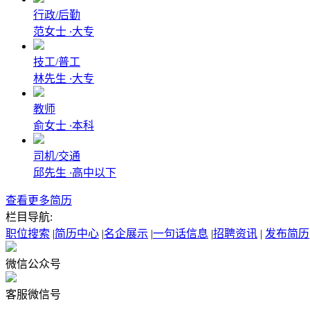
行政/后勤
范女士
·
大专
技工/普工
林先生
·
大专
教师
俞女士
·
本科
司机/交通
邱先生
·
高中以下
查看更多简历
栏目导航:
职位搜索
|
简历中心
|
名企展示
|
一句话信息
|
招聘资讯
|
发布简历
微信公众号
客服微信号