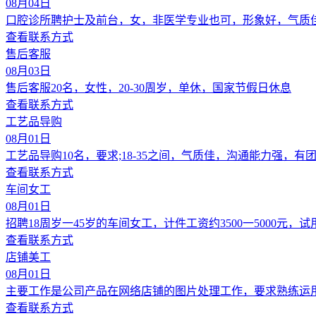
08月04日
口腔诊所聘护士及前台，女，非医学专业也可，形象好，气质
查看联系方式
售后客服
08月03日
售后客服20名，女性，20-30周岁，单休，国家节假日休息
查看联系方式
工艺品导购
08月01日
工艺品导购10名，要求;18-35之间，气质佳，沟通能力强，
查看联系方式
车间女工
08月01日
招聘18周岁一45岁的车间女工，计件工资约3500一5000元
查看联系方式
店铺美工
08月01日
主要工作是公司产品在网络店铺的图片处理工作，要求熟练运用
查看联系方式