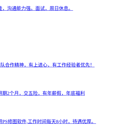
佳，沟通能力强。面试，周日休息。
有团队合作精神，有上进心，有工作经验者优先！
，试用期2个月，交五险，有年薪假，年底福利
PS修图软件,工作时间每天8小时，待遇优厚。